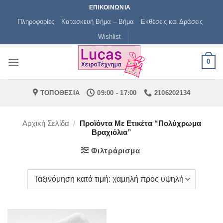
Μετάβαση
ΕΠΙΚΟΙΝΩΝΙΑ
στο
Πληροφορίες
Κατασκευή Βήμα – Βήμα
Εκθέσεις και Δράσεις
περιεχόμενο
Wishlist
0
ΤΟΠΟΘΕΣΙΑ
09:00 - 17:00
2106202134
Αρχική Σελίδα
/
Προϊόντα Με Ετικέτα “πολύχρωμα
Βραχιόλια”
Φιλτράρισμα