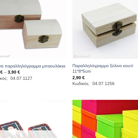
Παραλληλόγραμμο ξύλινο κουτί
να παραλληλόγραμμα μπαουλάκια
11*8*5cm
Price
0
€
–
3,90
€
range:
2,90
€
κός: 04.07.1127
2,90 €
Κωδικός: 04.07.1256
through
3,90 €