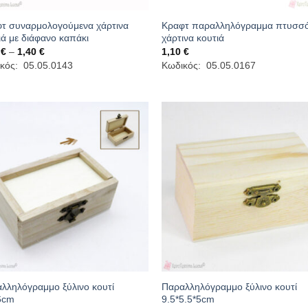
τ συναρμολογούμενα χάρτινα
Κραφτ παραλληλόγραμμα πτυσσ
ιά με διάφανο καπάκι
χάρτινα κουτιά
Price
0
€
–
1,40
€
1,10
€
range:
κός: 05.05.0143
Κωδικός: 05.05.0167
1,00 €
through
1,40 €
λληλόγραμμο ξύλινο κουτί
Παραλληλόγραμμο ξύλινο κουτί
6cm
9.5*5.5*5cm