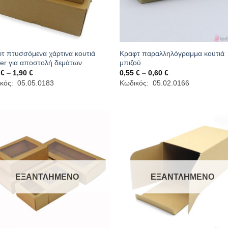
τ πτυσσόμενα χάρτινα κουτιά
Κραφτ παραλληλόγραμμα κουτιά
ier για αποστολή δεμάτων
μπιζού
Price
Price
0
€
–
1,90
€
0,55
€
–
0,60
€
range:
range:
κός: 05.05.0183
Κωδικός: 05.02.0166
0,50 €
0,55 €
through
through
1,90 €
0,60 €
ΕΞΑΝΤΛΗΜΈΝΟ
ΕΞΑΝΤΛΗΜΈΝΟ