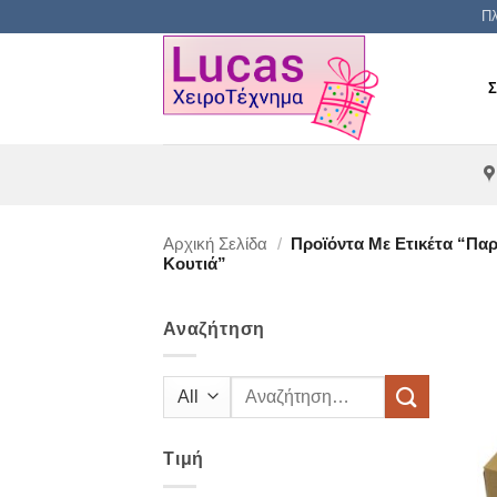
Μετάβαση
Πλ
στο
περιεχόμενο
Αρχική Σελίδα
/
Προϊόντα Με Ετικέτα “πα
Κουτιά”
Αναζήτηση
Αναζήτηση
για:
Τιμή