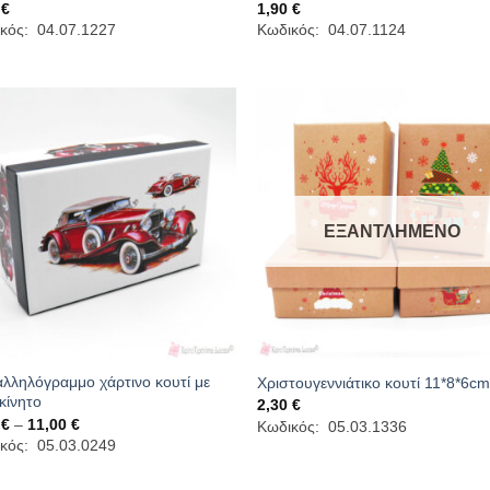
0
€
1,90
€
κός: 04.07.1227
Κωδικός: 04.07.1124
ΕΞΑΝΤΛΗΜΈΝΟ
λληλόγραμμο χάρτινο κουτί με
Χριστουγεννιάτικο κουτί 11*8*6c
κίνητο
2,30
€
Price
0
€
–
11,00
€
Κωδικός: 05.03.1336
range:
κός: 05.03.0249
2,00 €
through
11,00 €