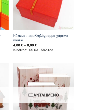
Κόκκινα παραλληλόγραμμα χάρτινα
ά
κουτιά
Price
4,00
€
–
8,00
€
range:
Κωδικός: 05.03.1582-red
4,00 €
through
8,00 €
ΕΞΑΝΤΛΗΜΈΝΟ