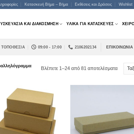
ηροφορίες
Κατασκευή Βήμα – Βήμα
Εκθέσεις και Δράσεις
Wishlist
ΣΥΣΚΕΥΑΣΙΑ ΚΑΙ ΔΙΑΚΟΣΜΗΣΗ
ΥΛΙΚΑ ΓΙΑ ΚΑΤΑΣΚΕΥΕΣ
ΧΕΙΡ
ΤΟΠΟΘΕΣΙΑ
09:00 - 17:00
2106202134
ΕΠΙΚΟΙΝΩΝΙΑ
ραλληλόγραμμα
Sorted
Βλέπετε 1–24 από 81 αποτελέσματα
by
price:
low
to
high