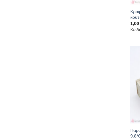
Κραφ
κουτ
1,0
Κωδι
Παρα
9.8*