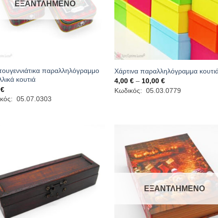
ΕΞΑΝΤΛΗΜΈΝΟ
τουγεννιάτικα παραλληλόγραμμο
Χάρτινα παραλληλόγραμμα κουτι
λλικά κουτιά
Price
4,00
€
–
10,00
€
range:
0
€
Κωδικός: 05.03.0779
4,00 €
κός: 05.07.0303
through
10,00 €
ΕΞΑΝΤΛΗΜΈΝΟ