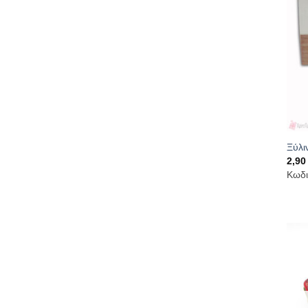
Ξύλι
2,9
Κωδι