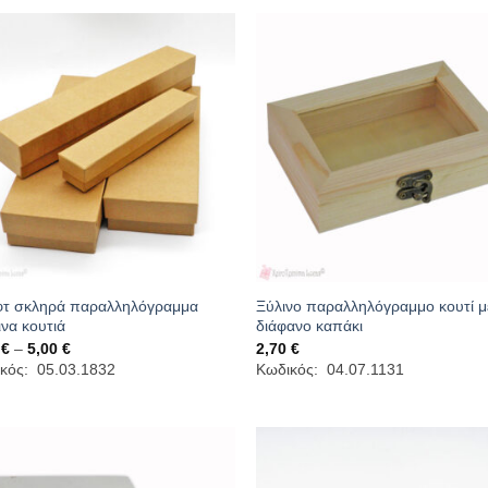
τ σκληρά παραλληλόγραμμα
Ξύλινο παραλληλόγραμμο κουτί μ
ινα κουτιά
διάφανο καπάκι
Price
0
€
–
5,00
€
2,70
€
range:
κός: 05.03.1832
Κωδικός: 04.07.1131
2,40 €
through
5,00 €