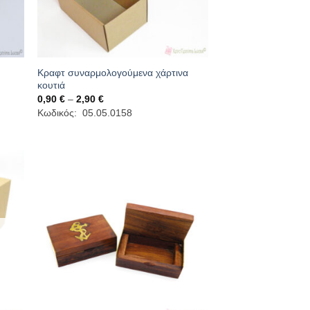
Κραφτ συναρμολογούμενα χάρτινα
κουτιά
Price
0,90
€
–
2,90
€
range:
Κωδικός: 05.05.0158
0,90 €
through
2,90 €