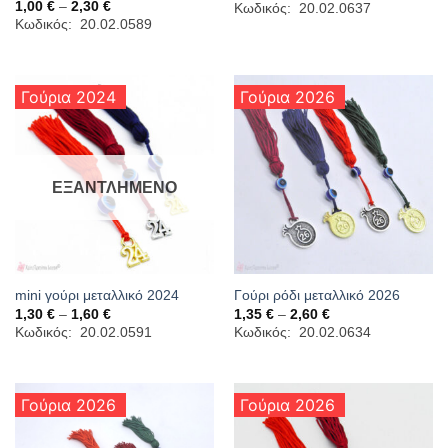
range:
Price
1,00
€
–
2,30
€
Κωδικός: 20.02.0637
1,00 €
range:
Κωδικός: 20.02.0589
through
1,00 €
2,30 €
through
2,30 €
Γούρια 2024
Γούρια 2026
ΕΞΑΝΤΛΗΜΈΝΟ
mini γούρι μεταλλικό 2024
Γούρι ρόδι μεταλλικό 2026
Price
Price
1,30
€
–
1,60
€
1,35
€
–
2,60
€
range:
range:
Κωδικός: 20.02.0591
Κωδικός: 20.02.0634
1,30 €
1,35 €
through
through
1,60 €
2,60 €
Γούρια 2026
Γούρια 2026