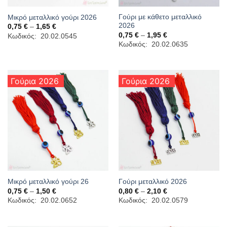
Γούρι με κάθετο μεταλλικό
Μικρό μεταλλικό γούρι 2026
2026
Price
0,75
€
–
1,65
€
range:
Price
0,75
€
–
1,95
€
Κωδικός: 20.02.0545
0,75 €
range:
Κωδικός: 20.02.0635
through
0,75 €
1,65 €
through
1,95 €
Γούρια 2026
Γούρια 2026
Μικρό μεταλλικό γούρι 26
Γούρι μεταλλικό 2026
Price
Price
0,75
€
–
1,50
€
0,80
€
–
2,10
€
range:
range:
Κωδικός: 20.02.0652
Κωδικός: 20.02.0579
0,75 €
0,80 €
through
through
1,50 €
2,10 €