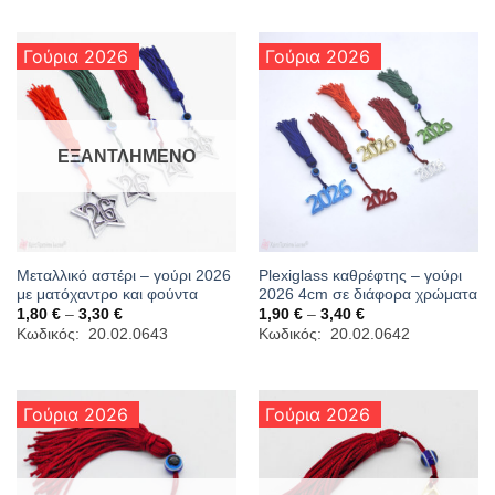
3,00 €
2,20 €
Γούρια 2026
Γούρια 2026
ΕΞΑΝΤΛΗΜΈΝΟ
Μεταλλικό αστέρι – γούρι 2026
Plexiglass καθρέφτης – γούρι
με ματόχαντρο και φούντα
2026 4cm σε διάφορα χρώματα
Price
Price
1,80
€
–
3,30
€
1,90
€
–
3,40
€
range:
range:
Κωδικός: 20.02.0643
Κωδικός: 20.02.0642
1,80 €
1,90 €
through
through
3,30 €
3,40 €
Γούρια 2026
Γούρια 2026