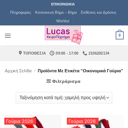
Μετάβαση
ΕΠΙΚΟΙΝΩΝΙΑ
στο
Πληροφορίες
Κατασκευή Βήμα – Βήμα
Εκθέσεις και Δράσεις
περιεχόμενο
Wishlist
0
ΤΟΠΟΘΕΣΙΑ
09:00 - 17:00
2106202134
Αρχική Σελίδα
/
Προϊόντα Με Ετικέτα “οικονομικά Γούρια”
Φιλτράρισμα
Γούρια 2026
Γούρια 2026