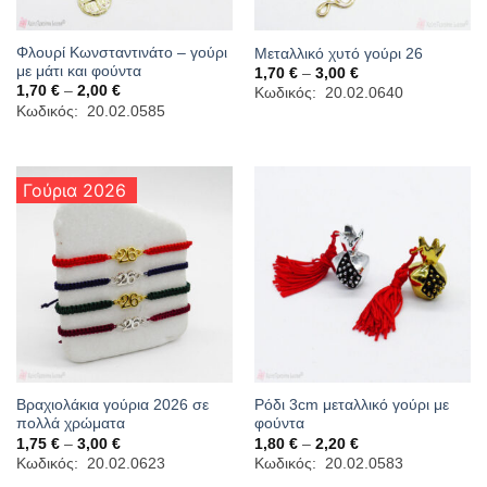
Φλουρί Κωνσταντινάτο – γούρι
Μεταλλικό χυτό γούρι 26
με μάτι και φούντα
Price
1,70
€
–
3,00
€
range:
Price
1,70
€
–
2,00
€
Κωδικός: 20.02.0640
1,70 €
range:
Κωδικός: 20.02.0585
through
1,70 €
3,00 €
through
2,00 €
Γούρια 2026
Βραχιολάκια γούρια 2026 σε
Ρόδι 3cm μεταλλικό γούρι με
πολλά χρώματα
φούντα
Price
Price
1,75
€
–
3,00
€
1,80
€
–
2,20
€
range:
range:
Κωδικός: 20.02.0623
Κωδικός: 20.02.0583
1,75 €
1,80 €
through
through