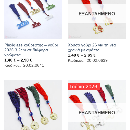
ΕΞΑΝΤΛΗΜΈΝΟ
Plexiglass καθρέφτης – γούρι
Χρυσό γούρι 26 για τη νέα
2026 3.2cm σε διάφορα
χρονιά με σμάλτο
χρώματα
Price
1,40
€
–
2,65
€
range:
Price
1,40
€
–
2,90
€
Κωδικός: 20.02.0639
1,40 €
range:
Κωδικός: 20.02.0641
through
1,40 €
2,65 €
through
2,90 €
Γούρια 2026
ΕΞΑΝΤΛΗΜΈΝΟ