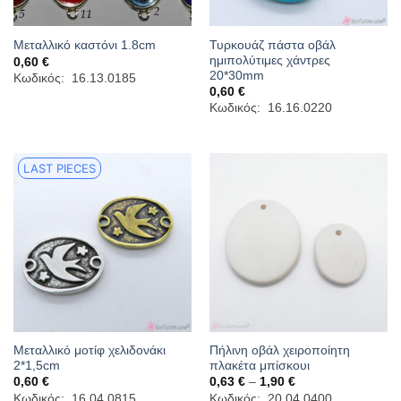
Τυρκουάζ πάστα οβάλ
Μεταλλικό καστόνι 1.8cm
ημιπολύτιμες χάντρες
0,60
€
20*30mm
Κωδικός: 16.13.0185
0,60
€
Κωδικός: 16.16.0220
LAST PIECES
Μεταλλικό μοτίφ χελιδονάκι
Πήλινη οβάλ χειροποίητη
2*1,5cm
πλακέτα μπίσκουι
Price
0,60
€
0,63
€
–
1,90
€
range:
Κωδικός: 16.04.0815
Κωδικός: 20.04.0400