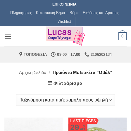
Μετάβαση
ΕΠΙΚΟΙΝΩΝΙΑ
στο
Πληροφορίες
Κατασκευή Βήμα – Βήμα
Εκθέσεις και Δράσεις
περιεχόμενο
Wishlist
0
ΤΟΠΟΘΕΣΙΑ
09:00 - 17:00
2106202134
Αρχική Σελίδα
/
Προϊόντα Με Ετικέτα “οβάλ”
Φιλτράρισμα
LAST PIECES
29
%
OFF