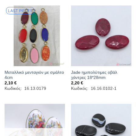
LAST PIECES
Μεταλλικό μενταγιόν με σμάλτο
Jade ημιπολύτιμες οβάλ
4cm
χάντρες 18*28mm
2,10
€
2,20
€
Κωδικός: 16.13.0179
Κωδικός: 16.16.0102-1