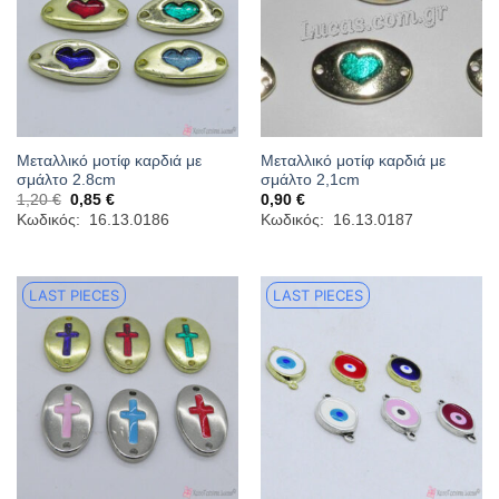
Μεταλλικό μοτίφ καρδιά με
Μεταλλικό μοτίφ καρδιά με
σμάλτο 2.8cm
σμάλτο 2,1cm
Original
Η
1,20
€
0,85
€
0,90
€
price
τρέχουσα
Κωδικός: 16.13.0186
Κωδικός: 16.13.0187
was:
τιμή
1,20 €.
είναι:
0,85 €.
LAST PIECES
LAST PIECES