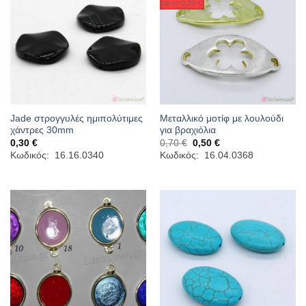
Up to
0,20 €
Jade στρογγυλές ημιπολύτιμες
Μεταλλικό μοτίφ με λουλούδι
χάντρες 30mm
για βραχιόλια
Original
Η
0,30
€
0,70
€
0,50
€
price
τρέχουσα
Κωδικός: 16.16.0340
Κωδικός: 16.04.0368
was:
τιμή
0,70 €.
είναι:
0,50 €.