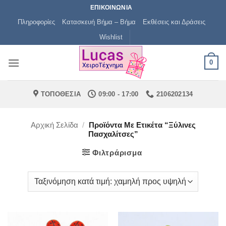
Μετάβαση
ΕΠΙΚΟΙΝΩΝΙΑ
στο
Πληροφορίες
Κατασκευή Βήμα – Βήμα
Εκθέσεις και Δράσεις
περιεχόμενο
Wishlist
0
ΤΟΠΟΘΕΣΙΑ
09:00 - 17:00
2106202134
Αρχική Σελίδα
/
Προϊόντα Με Ετικέτα “ξύλινες
Πασχαλίτσες”
Φιλτράρισμα