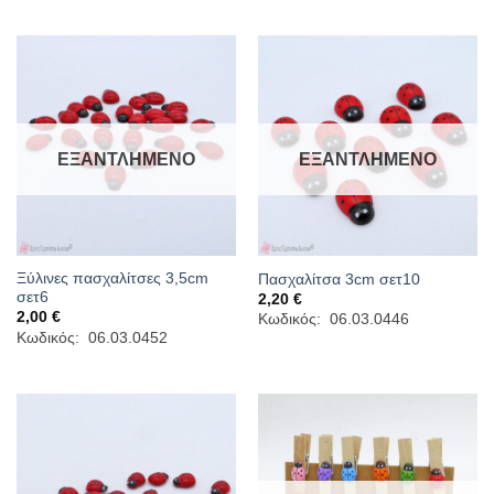
through
6,60 €
ΕΞΑΝΤΛΗΜΈΝΟ
ΕΞΑΝΤΛΗΜΈΝΟ
Ξύλινες πασχαλίτσες 3,5cm
Πασχαλίτσα 3cm σετ10
σετ6
2,20
€
2,00
€
Κωδικός: 06.03.0446
Κωδικός: 06.03.0452