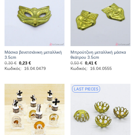
Μάσκα βενετσιάνικη μεταλλική
Μπρούτζινη μεταλλική μάσκα
3.5cm
θεάτρου 3.5cm
Original
Η
Original
Η
0,30
€
0,23
€
0,50
€
0,41
€
price
τρέχουσα
price
τρέχουσα
Κωδικός: 16.04.0479
Κωδικός: 16.04.0555
was:
τιμή
was:
τιμή
0,30 €.
είναι:
0,50 €.
είναι:
0,23 €.
0,41 €.
LAST PIECES