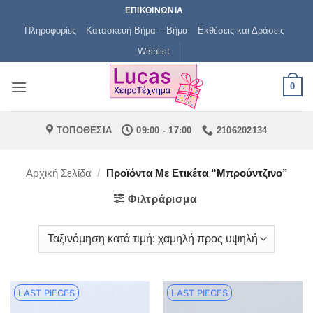
Μετάβαση
ΕΠΙΚΟΙΝΩΝΙΑ
στο
Πληροφορίες
Κατασκευή Βήμα – Βήμα
Εκθέσεις και Δράσεις
περιεχόμενο
Wishlist
0
ΤΟΠΟΘΕΣΙΑ
09:00 - 17:00
2106202134
Αρχική Σελίδα
/
Προϊόντα Με Ετικέτα “μπρούντζινο”
Φιλτράρισμα
LAST PIECES
LAST PIECES