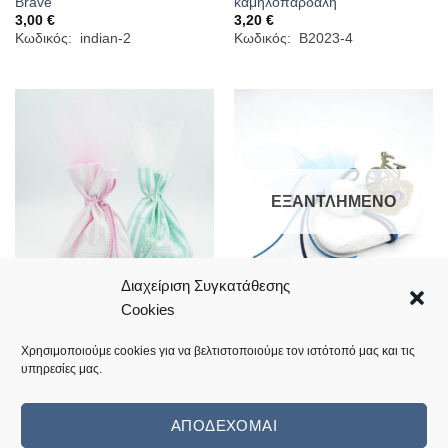
Brave”
καμηλοπάρδαλη
3,00
€
3,20
€
Κωδικός: indian-2
Κωδικός: B2023-4
ΕΞΑΝΤΛΗΜΈΝΟ
Διαχείριση Συγκατάθεσης
Cookies
Μπομπονιέρες βάπτισης με
Μπομπονιέρες βάπτισης με
πουγκί κορώνα
ποδήλατο σε πέτρα
3,30
€
3,90
€
Χρησιμοποιούμε cookies για να βελτιστοποιούμε τον ιστότοπό μας και τις
Κωδικός: B2023-2
Κωδικός: 20.06.bikes
υπηρεσίες μας.
ΑΠΟΔΈΧΟΜΑΙ