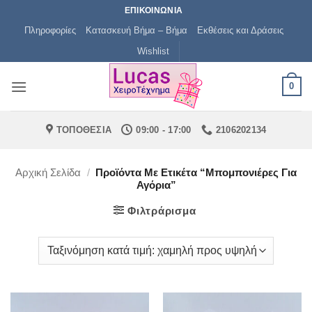
Μετάβαση
ΕΠΙΚΟΙΝΩΝΙΑ
στο
Πληροφορίες
Κατασκευή Βήμα – Βήμα
Εκθέσεις και Δράσεις
περιεχόμενο
Wishlist
0
ΤΟΠΟΘΕΣΙΑ
09:00 - 17:00
2106202134
Αρχική Σελίδα
/
Προϊόντα Με Ετικέτα “μπομπονιέρες Για
Αγόρια”
Φιλτράρισμα