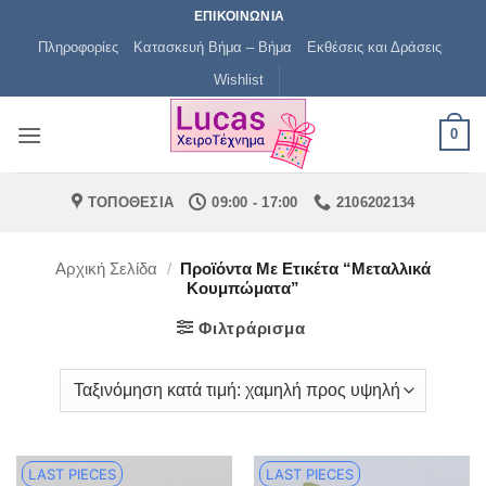
Μετάβαση
ΕΠΙΚΟΙΝΩΝΙΑ
στο
Πληροφορίες
Κατασκευή Βήμα – Βήμα
Εκθέσεις και Δράσεις
περιεχόμενο
Wishlist
0
ΤΟΠΟΘΕΣΙΑ
09:00 - 17:00
2106202134
Αρχική Σελίδα
/
Προϊόντα Με Ετικέτα “μεταλλικά
Κουμπώματα”
Φιλτράρισμα
LAST PIECES
LAST PIECES