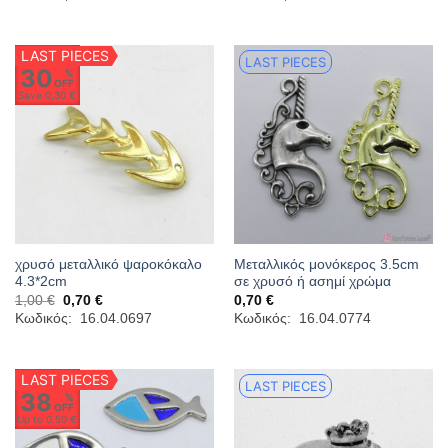
LAST PIECES
LAST PIECES
30
%
OFF
Save
0,30 €
χρυσό μεταλλικό ψαροκόκαλο
Μεταλλικός μονόκερος 3.5cm
4.3*2cm
σε χρυσό ή ασημί χρώμα
Original
Η
1,00
€
0,70
€
0,70
€
price
τρέχουσα
Κωδικός: 16.04.0697
Κωδικός: 16.04.0774
was:
τιμή
1,00 €.
είναι:
0,70 €.
LAST PIECES
LAST PIECES
38
%
OFF
Up to
0,50 €