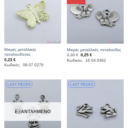
Up to
0,13 €
Μικρές μεταλλικές
Μικρές μεταλλικές πεταλούδες
πεταλουδίτσες
Original
Η
0,38
€
0,25
€
price
τρέχουσα
0,23
€
Κωδικός: 16.04.0362
was:
τιμή
Κωδικός: 08.07.0279
0,38 €.
είναι:
0,25 €.
LAST PIECES
LAST PIECES
ΕΞΑΝΤΛΗΜΈΝΟ