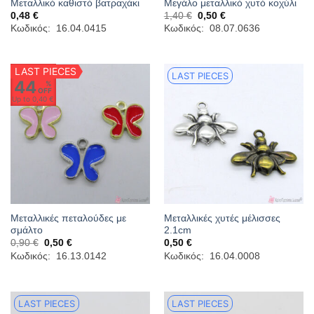
Μεταλλικό καθιστό βατραχάκι
Μεγάλο μεταλλικό χυτό κοχύλι
Original
Η
0,48
€
1,40
€
0,50
€
price
τρέχουσα
Κωδικός: 16.04.0415
Κωδικός: 08.07.0636
was:
τιμή
1,40 €.
είναι:
0,50 €.
LAST PIECES
LAST PIECES
44
%
OFF
Up to
0,40 €
Μεταλλικές πεταλούδες με
Μεταλλικές χυτές μέλισσες
σμάλτο
2.1cm
Original
Η
0,90
€
0,50
€
0,50
€
price
τρέχουσα
Κωδικός: 16.13.0142
Κωδικός: 16.04.0008
was:
τιμή
0,90 €.
είναι:
0,50 €.
LAST PIECES
LAST PIECES