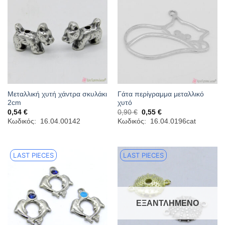
Μεταλλική χυτή χάντρα σκυλάκι
Γάτα περίγραμμα μεταλλικό
2cm
χυτό
Original
Η
0,54
€
0,90
€
0,55
€
price
τρέχουσα
Κωδικός: 16.04.00142
Κωδικός: 16.04.0196cat
was:
τιμή
0,90 €.
είναι:
0,55 €.
LAST PIECES
LAST PIECES
ΕΞΑΝΤΛΗΜΈΝΟ