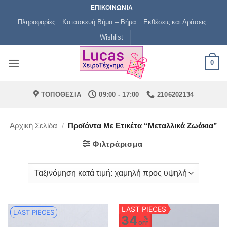
Μετάβαση
ΕΠΙΚΟΙΝΩΝΙΑ
στο
Πληροφορίες
Κατασκευή Βήμα – Βήμα
Εκθέσεις και Δράσεις
περιεχόμενο
Wishlist
0
ΤΟΠΟΘΕΣΙΑ
09:00 - 17:00
2106202134
Αρχική Σελίδα
/
Προϊόντα Με Ετικέτα “μεταλλικά Ζωάκια”
Φιλτράρισμα
LAST PIECES
LAST PIECES
34
%
OFF