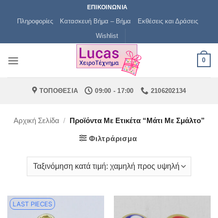
Μετάβαση
ΕΠΙΚΟΙΝΩΝΙΑ
στο
Πληροφορίες
Κατασκευή Βήμα – Βήμα
Εκθέσεις και Δράσεις
περιεχόμενο
Wishlist
0
ΤΟΠΟΘΕΣΙΑ
09:00 - 17:00
2106202134
Αρχική Σελίδα
/
Προϊόντα Με Ετικέτα “μάτι Με Σμάλτο”
Φιλτράρισμα
LAST PIECES