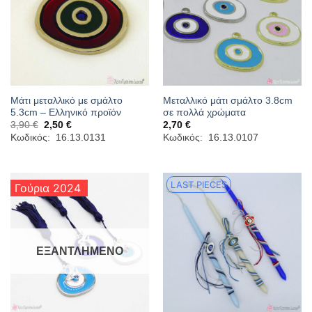
Μάτι μεταλλικό με σμάλτο
Μεταλλικό μάτι σμάλτο 3.8cm
5.3cm – Ελληνικό προϊόν
σε πολλά χρώματα
Original
Η
3,90
€
2,50
€
2,70
€
price
τρέχουσα
Κωδικός: 16.13.0131
Κωδικός: 16.13.0107
was:
τιμή
3,90 €.
είναι:
2,50 €.
LAST PIECES
Γούρια 2024
ΕΞΑΝΤΛΗΜΈΝΟ