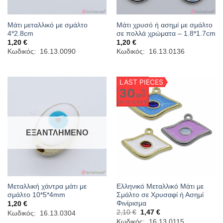
Μάτι μεταλλικό με σμάλτο
Μάτι χρυσό ή ασημί με σμάλτο
4*2.8cm
σε πολλά χρώματα – 1.8*1.7cm
1,20
€
1,20
€
Κωδικός: 16.13.0090
Κωδικός: 16.13.0136
LAST PIECES
30
%
OFF
Up to
0,63 €
ΕΞΑΝΤΛΗΜΈΝΟ
Μεταλλική χάντρα μάτι με
Ελληνικό Μεταλλικό Μάτι με
σμάλτο 10*5*4mm
Σμάλτο σε Χρυσαφί ή Ασημί
Φινίρισμα
1,20
€
Original
Η
2,10
€
1,47
€
Κωδικός: 16.13.0304
price
τρέχουσα
Κωδικός: 16.13.0115