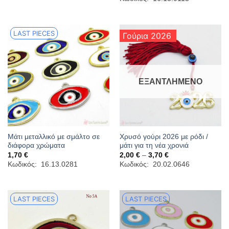
was:
τιμή
2,10 €.
είναι:
1,47 €.
LAST PIECES
Γούρια 2026
ΕΞΑΝΤΛΗΜΈΝΟ
Μάτι μεταλλικό με σμάλτο σε
Χρυσό γούρι 2026 με ρόδι /
διάφορα χρώματα
μάτι για τη νέα χρονιά
Price
1,70
€
2,00
€
–
3,70
€
range:
Κωδικός: 16.13.0281
Κωδικός: 20.02.0646
2,00 €
through
3,70 €
LAST PIECES
LAST PIECES