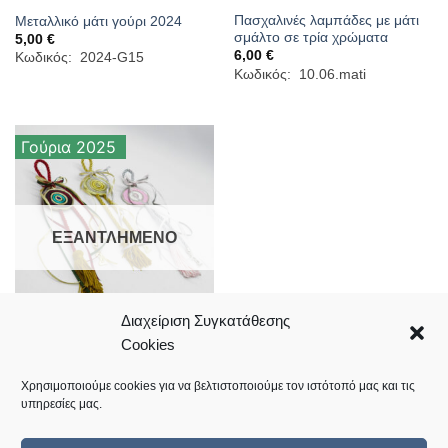
Πασχαλινές λαμπάδες με μάτι
Μεταλλικό μάτι γούρι 2024
σμάλτο σε τρία χρώματα
5,00
€
6,00
€
Κωδικός: 2024-G15
Κωδικός: 10.06.mati
Γούρια 2025
ΕΞΑΝΤΛΗΜΈΝΟ
Διαχείριση Συγκατάθεσης
Cookies
Μάτι γούρι 2025 σε πολλά
χρώματα
10,00
€
Χρησιμοποιούμε cookies για να βελτιστοποιούμε τον ιστότοπό μας και τις
Κωδικός: 20.02.0405
υπηρεσίες μας.