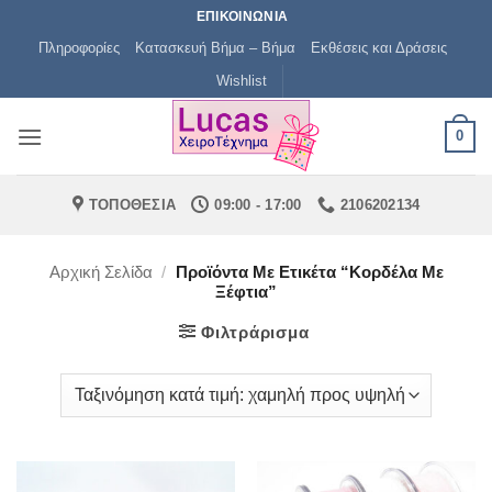
Μετάβαση
ΕΠΙΚΟΙΝΩΝΙΑ
στο
Πληροφορίες
Κατασκευή Βήμα – Βήμα
Εκθέσεις και Δράσεις
περιεχόμενο
Wishlist
0
ΤΟΠΟΘΕΣΙΑ
09:00 - 17:00
2106202134
Αρχική Σελίδα
/
Προϊόντα Με Ετικέτα “κορδέλα Με
Ξέφτια”
Φιλτράρισμα