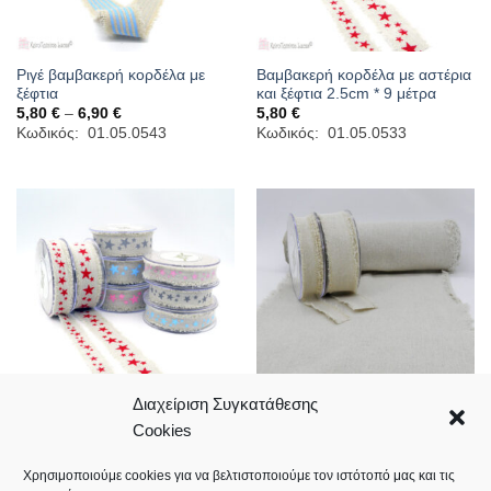
Ριγέ βαμβακερή κορδέλα με
Βαμβακερή κορδέλα με αστέρια
ξέφτια
και ξέφτια 2.5cm * 9 μέτρα
Price
5,80
€
–
6,90
€
5,80
€
range:
Κωδικός: 01.05.0543
Κωδικός: 01.05.0533
5,80 €
through
6,90 €
Διαχείριση Συγκατάθεσης
Cookies
Βαμβακερή κορδέλα με αστέρια
Λονέτα κορδέλα 30cm * 5
και ξέφτια 4cm * 9 μέτρα
μέτρα με ξέφτια
6,90
€
11,40
€
Χρησιμοποιούμε cookies για να βελτιστοποιούμε τον ιστότοπό μας και τις
Κωδικός: 01.05.0534
Κωδικός: 01.08.0349