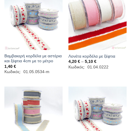
Βαμβακερή κορδέλα με αστέρια
Λονέτα κορδέλα με ξέφτια
και ξέφτια 4cm με το μέτρο
Price
4,20
€
–
5,10
€
range:
1,40
€
Κωδικός: 01.04.0222
4,20 €
Κωδικός: 01.05.0534-m
through
5,10 €