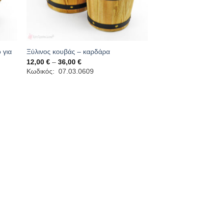
 για
Ξύλινος κουβάς – καρδάρα
Price
12,00
€
–
36,00
€
range:
Κωδικός: 07.03.0609
12,00 €
through
36,00 €