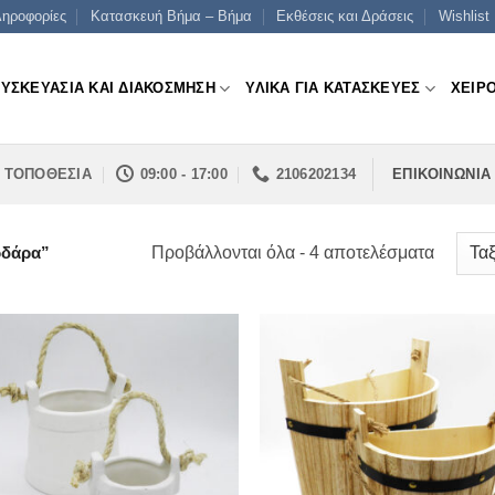
ηροφορίες
Κατασκευή Βήμα – Βήμα
Εκθέσεις και Δράσεις
Wishlist
ΣΥΣΚΕΥΑΣΙΑ ΚΑΙ ΔΙΑΚΟΣΜΗΣΗ
ΥΛΙΚΑ ΓΙΑ ΚΑΤΑΣΚΕΥΕΣ
ΧΕΙΡ
ΤΟΠΟΘΕΣΙΑ
09:00 - 17:00
2106202134
ΕΠΙΚΟΙΝΩΝΙΑ
Sorted
Προβάλλονται όλα - 4 αποτελέσματα
ρδάρα”
by
price:
low
to
high