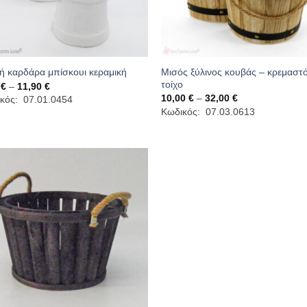
Μισός ξύλινος κουβάς – κρεμαστό
ή καρδάρα μπίσκουι κεραμική
τοίχο
Price
0
€
–
11,90
€
range:
Price
10,00
€
–
32,00
€
κός: 07.01.0454
7,90 €
range:
Κωδικός: 07.03.0613
through
10,00 €
11,90 €
through
32,00 €