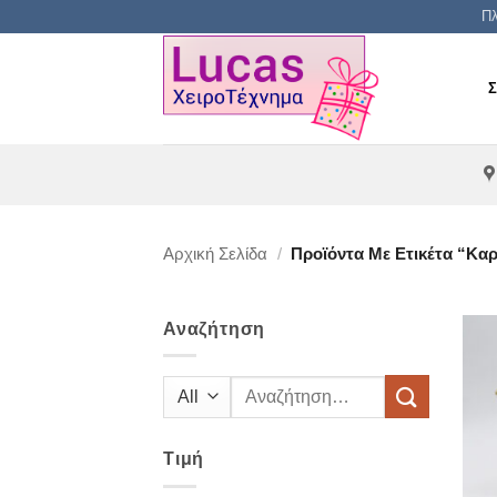
Μετάβαση
Πλ
στο
περιεχόμενο
Αρχική Σελίδα
/
Προϊόντα Με Ετικέτα “κα
Αναζήτηση
Αναζήτηση
για:
Τιμή