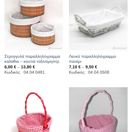
Στρογγυλά παραλληλόγραμμα
Λευκό παραλληλόγραμμο
καλάθια – κουτιά ταξινόμησης
πανέρι
Price
Price
6,00
€
–
13,80
€
7,10
€
–
9,50
€
range:
range:
Κωδικός: 04.04.0481
Κωδικός: 04.04.0508
6,00 €
7,10 €
through
through
13,80 €
9,50 €