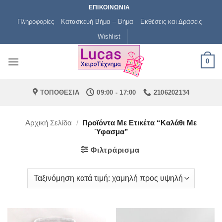
Μετάβαση
ΕΠΙΚΟΙΝΩΝΙΑ
στο
Πληροφορίες
Κατασκευή Βήμα – Βήμα
Εκθέσεις και Δράσεις
περιεχόμενο
Wishlist
0
ΤΟΠΟΘΕΣΙΑ
09:00 - 17:00
2106202134
Αρχική Σελίδα
/
Προϊόντα Με Ετικέτα “καλάθι Με
Ύφασμα”
Φιλτράρισμα