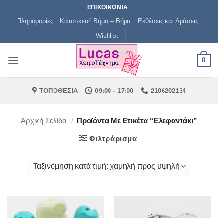
Μετάβαση
ΕΠΙΚΟΙΝΩΝΙΑ
στο
Πληροφορίες
Κατασκευή Βήμα – Βήμα
Εκθέσεις και Δράσεις
περιεχόμενο
Wishlist
0
ΤΟΠΟΘΕΣΙΑ
09:00 - 17:00
2106202134
Αρχική Σελίδα
/
Προϊόντα Με Ετικέτα “ελεφαντάκι”
Φιλτράρισμα