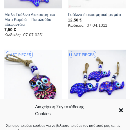
Μπλε Γυάλινο Διακοσμητικό
Γυάλινο διακοσμητικό με μάτι
Μάτι Καρδιά – Πεταλούδα –
12,50
€
Ελεφαντάκι
Κωδικός: 07.04.1011
7,50
€
Κωδικός: 07.07.0251
LAST PIECES
LAST PIECES
Διαχείριση Συγκατάθεσης
Cookies
Διακοσμητικό γυάλινος
Γυάλινο διακοσμητικό με μάτι
ελέφαντας με μάτι
12,50
€
21,00
€
Κωδικός: 07.04.1010
Χρησιμοποιούμε cookies για να βελτιστοποιούμε τον ιστότοπό μας και τις
Κωδικός: 07.07.0045