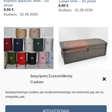
Κορδόνι τρίκλωνο 3mm – 50
Σύρμα 5mm – 50 μέτρα
μέτρα
8,80
€
8,50
€
Κωδικός: 01.06.0156
Κωδικός: 01.06.0003
Διαχείριση Συγκατάθεσης
Cookies
Κορδόνι τρίκλωνο 9mm – 15
Ξύλινο μπαουλάκι 35*21*12cm
μέτρα
33,50
€
8,80
€
Κωδικός: 07.03.0216
Χρησιμοποιούμε cookies για να βελτιστοποιούμε τον ιστότοπό μας και τις
Κωδικός: 01.06.0226
υπηρεσίες μας.
ΑΠΟΔΈΧΟΜΑΙ