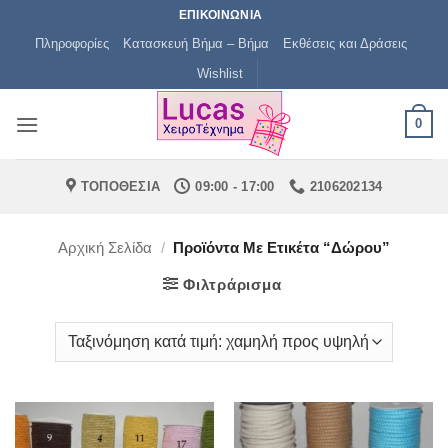
Μετάβαση
ΕΠΙΚΟΙΝΩΝΙΑ
στο
Πληροφορίες
Κατασκευή Βήμα – Βήμα
Εκθέσεις και Δράσεις
περιεχόμενο
Wishlist
0
ΤΟΠΟΘΕΣΙΑ
09:00 - 17:00
2106202134
Αρχική Σελίδα
/
Προϊόντα Με Ετικέτα “δώρου”
Φιλτράρισμα