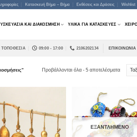
ηροφορίες
Κατασκευή Βήμα – Βήμα
Εκθέσεις και Δράσεις
Wishlist
ΣΥΣΚΕΥΑΣΙΑ ΚΑΙ ΔΙΑΚΟΣΜΗΣΗ
ΥΛΙΚΑ ΓΙΑ ΚΑΤΑΣΚΕΥΕΣ
ΧΕΙΡ
ΤΟΠΟΘΕΣΙΑ
09:00 - 17:00
2106202134
ΕΠΙΚΟΙΝΩΝΙΑ
Sorted
Προβάλλονται όλα - 5 αποτελέσματα
κοσμήσεις”
by
price:
low
to
high
ΕΞΑΝΤΛΗΜΈΝΟ