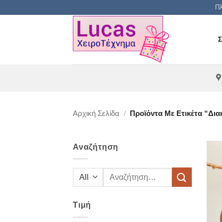
Μετάβαση
Πλ
στο
περιεχόμενο
Αρχική Σελίδα
/
Προϊόντα Με Ετικέτα “δια
Αναζήτηση
Αναζήτηση
για:
Τιμή