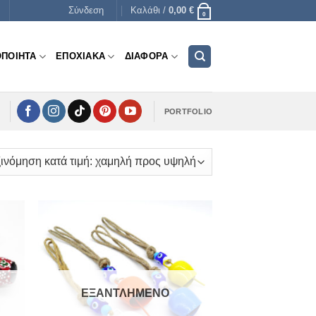
Σύνδεση
Καλάθι /
0,00
€
0
ΟΠΟΙΗΤΑ
ΕΠΟΧΙΑΚΑ
ΔΙΑΦΟΡΑ
PORTFOLIO
ΕΞΑΝΤΛΗΜΈΝΟ