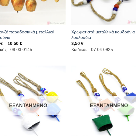
νζέ παραδοσιακά μεταλλικά
Χρωματιστά μεταλλικά κουδούνια
ούνια
λουλούδια
Price
0
€
–
10,50
€
3,50
€
range:
κός: 08.03.0145
Κωδικός: 07.04.0925
1,30 €
through
10,50 €
ΕΞΑΝΤΛΗΜΈΝΟ
ΕΞΑΝΤΛΗΜΈΝΟ