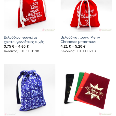
Βελούδινο πουγκί με
Βελούδινο πουγκί Merry
χριστουγεννιάτικες ευχές
Christmas μπαστούνι
Price
Price
3,75
€
–
4,60
€
4,21
€
–
5,20
€
range:
range:
Κωδικός: 01.11.0198
Κωδικός: 01.11.0213
3,75 €
4,21 €
through
through
4,60 €
5,20 €