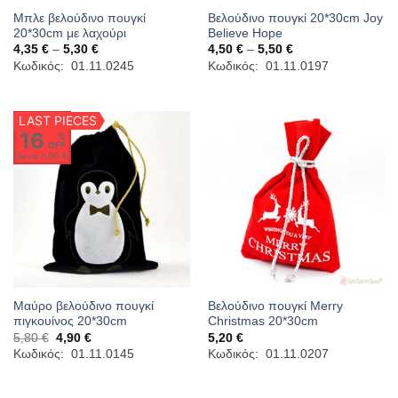
Μπλε βελούδινο πουγκί
Βελούδινο πουγκί 20*30cm Joy
20*30cm με λαχούρι
Believe Hope
Price
Price
4,35
€
–
5,30
€
4,50
€
–
5,50
€
range:
range:
Κωδικός: 01.11.0245
Κωδικός: 01.11.0197
4,35 €
4,50 €
through
through
5,30 €
5,50 €
LAST PIECES
16
%
OFF
Save
0,90 €
Μαύρο βελούδινο πουγκί
Βελούδινο πουγκί Merry
πιγκουίνος 20*30cm
Christmas 20*30cm
Original
Η
5,80
€
4,90
€
5,20
€
price
τρέχουσα
Κωδικός: 01.11.0145
Κωδικός: 01.11.0207
was:
τιμή
5,80 €.
είναι:
4,90 €.