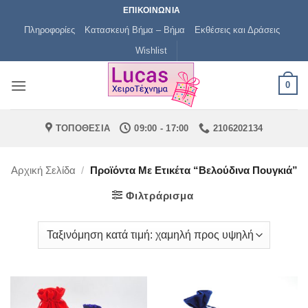
Μετάβαση
ΕΠΙΚΟΙΝΩΝΙΑ
στο
Πληροφορίες
Κατασκευή Βήμα – Βήμα
Εκθέσεις και Δράσεις
περιεχόμενο
Wishlist
0
ΤΟΠΟΘΕΣΙΑ
09:00 - 17:00
2106202134
Αρχική Σελίδα
/
Προϊόντα Με Ετικέτα “βελούδινα Πουγκιά”
Φιλτράρισμα