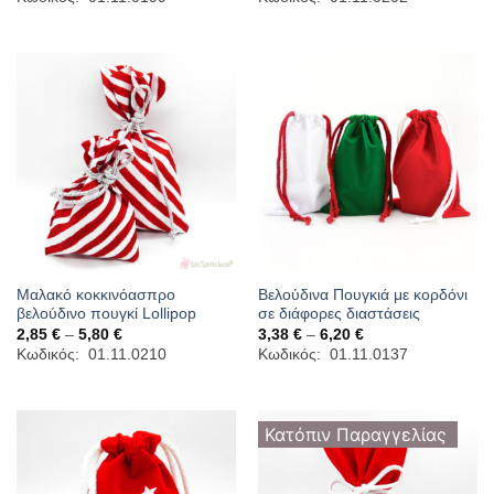
2,72 €
2,72 €
through
through
5,90 €
5,90 €
Μαλακό κοκκινόασπρο
Βελούδινα Πουγκιά με κορδόνι
βελούδινο πουγκί Lollipop
σε διάφορες διαστάσεις
Price
Price
2,85
€
–
5,80
€
3,38
€
–
6,20
€
range:
range:
Κωδικός: 01.11.0210
Κωδικός: 01.11.0137
2,85 €
3,38 €
through
through
5,80 €
6,20 €
Κατόπιν Παραγγελίας