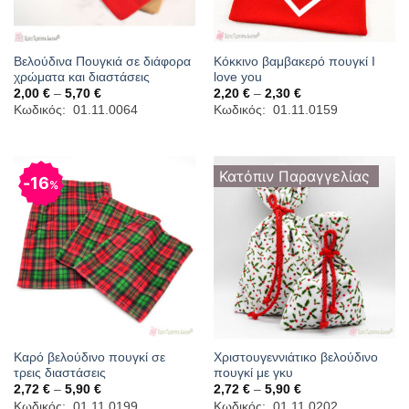
Βελούδινα Πουγκιά σε διάφορα
Κόκκινο βαμβακερό πουγκί I
χρώματα και διαστάσεις
love you
Price
Price
2,00
€
–
5,70
€
2,20
€
–
2,30
€
range:
range:
Κωδικός: 01.11.0064
Κωδικός: 01.11.0159
2,00 €
2,20 €
through
through
5,70 €
2,30 €
Κατόπιν Παραγγελίας
16
%
Καρό βελούδινο πουγκί σε
Χριστουγεννιάτικο βελούδινο
τρεις διαστάσεις
πουγκί με γκυ
Price
Price
2,72
€
–
5,90
€
2,72
€
–
5,90
€
range:
range:
Κωδικός: 01.11.0199
Κωδικός: 01.11.0202