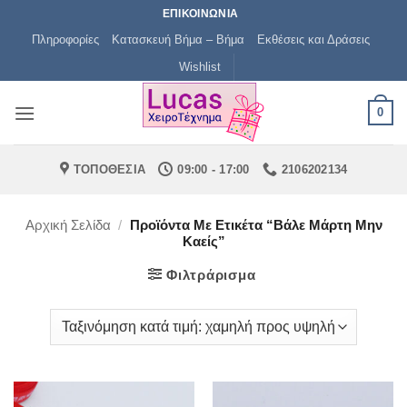
Μετάβαση
ΕΠΙΚΟΙΝΩΝΙΑ
στο
Πληροφορίες
Κατασκευή Βήμα – Βήμα
Εκθέσεις και Δράσεις
περιεχόμενο
Wishlist
0
ΤΟΠΟΘΕΣΙΑ
09:00 - 17:00
2106202134
Αρχική Σελίδα
/
Προϊόντα Με Ετικέτα “βάλε Μάρτη Μην
Καείς”
Φιλτράρισμα