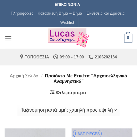
Μετάβαση
ΕΠΙΚΟΙΝΩΝΙΑ
στο
Πληροφορίες
Κατασκευή Βήμα – Βήμα
Εκθέσεις και Δράσεις
περιεχόμενο
Wishlist
0
ΤΟΠΟΘΕΣΙΑ
09:00 - 17:00
2106202134
Αρχική Σελίδα
/
Προϊόντα Με Ετικέτα “αρχαιοελληνικά
Αναμνηστικά”
Φιλτράρισμα
LAST PIECES