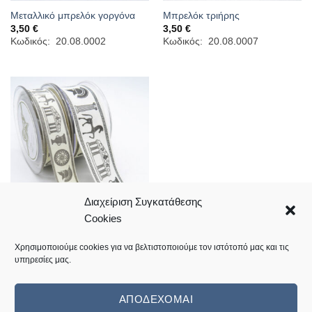
Μεταλλικό μπρελόκ γοργόνα
Μπρελόκ τριήρης
3,50
€
3,50
€
Κωδικός: 20.08.0002
Κωδικός: 20.08.0007
Διαχείριση Συγκατάθεσης
Cookies
Κορδέλα αρχαιοελληνικό σχέδιο
Price
5,90
€
–
7,50
€
Χρησιμοποιούμε cookies για να βελτιστοποιούμε τον ιστότοπό μας και τις
range:
Κωδικός: 01.05.0379
υπηρεσίες μας.
5,90 €
through
7,50 €
ΑΠΟΔΈΧΟΜΑΙ