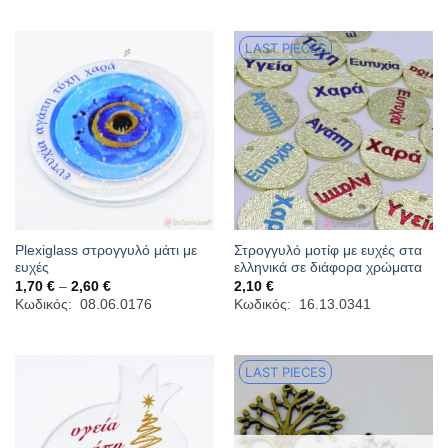
2,40 €
2,40 €
LAST PIECES
Plexiglass στρογγυλό μάτι με
Στρογγυλό μοτίφ με ευχές στα
ευχές
ελληνικά σε διάφορα χρώματα
Price
1,70
€
–
2,60
€
2,10
€
range:
Κωδικός: 08.06.0176
Κωδικός: 16.13.0341
1,70 €
through
2,60 €
LAST PIECES