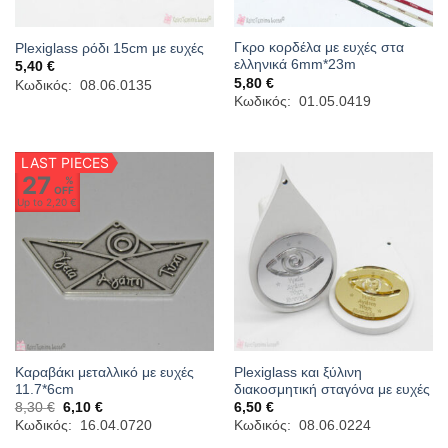
Γκρο κορδέλα με ευχές στα
Plexiglass ρόδι 15cm με ευχές
ελληνικά 6mm*23m
5,40
€
5,80
€
Κωδικός: 08.06.0135
Κωδικός: 01.05.0419
LAST PIECES
27
%
OFF
Up to
2,20 €
Καραβάκι μεταλλικό με ευχές
Plexiglass και ξύλινη
11.7*6cm
διακοσμητική σταγόνα με ευχές
Original
Η
8,30
€
6,10
€
6,50
€
price
τρέχουσα
Κωδικός: 16.04.0720
Κωδικός: 08.06.0224
was:
τιμή
8,30 €.
είναι: