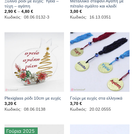
Ξύλινο ρόδι με ευχές: Υγεία –
Μεταλλικό στεφάνι Αγάπη με
τύχη – αγάπη
πέταλο σμάλτο και κλειδί
Price
2,90
€
–
4,80
€
3,00
€
range:
Κωδικός: 08.06.0132-3
Κωδικός: 16.13.0351
2,90 €
through
4,80 €
Plexiglass ρόδι 10cm με ευχές
Γούρι με ευχές στα ελληνικά
3,20
€
3,70
€
Κωδικός: 08.06.0138
Κωδικός: 20.02.0555
Γούρια 2025