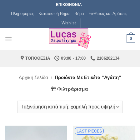
Μετάβαση
ΕΠΙΚΟΙΝΩΝΙΑ
στο
Πληροφορίες
Κατασκευή Βήμα – Βήμα
Εκθέσεις και Δράσεις
περιεχόμενο
Wishlist
0
ΤΟΠΟΘΕΣΙΑ
09:00 - 17:00
2106202134
Αρχική Σελίδα
/
Προϊόντα Με Ετικέτα “αγάπη”
Φιλτράρισμα
LAST PIECES