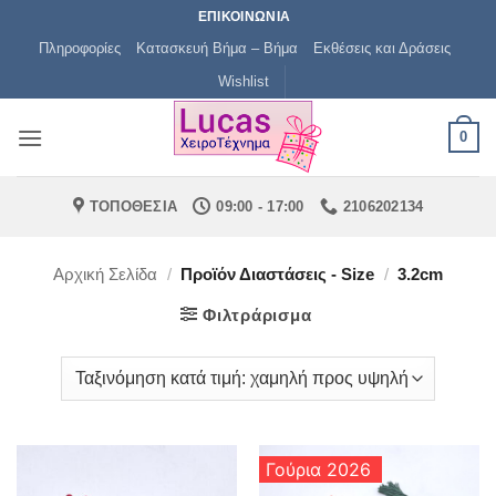
Μετάβαση
ΕΠΙΚΟΙΝΩΝΙΑ
στο
Πληροφορίες
Κατασκευή Βήμα – Βήμα
Εκθέσεις και Δράσεις
περιεχόμενο
Wishlist
0
ΤΟΠΟΘΕΣΙΑ
09:00 - 17:00
2106202134
Αρχική Σελίδα
/
Προϊόν Διαστάσεις - Size
/
3.2cm
Φιλτράρισμα
Γούρια 2026