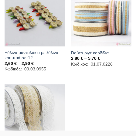
Ξύλινα μανταλάκια με ξύλινα
Γιούτα ριγέ κορδέλα
κουμπιά σετ12
Price
2,80
€
–
5,70
€
range:
Price
2,60
€
–
2,90
€
Κωδικός: 01.07.0228
2,80 €
range:
Κωδικός: 09.03.0955
through
2,60 €
5,70 €
through
2,90 €