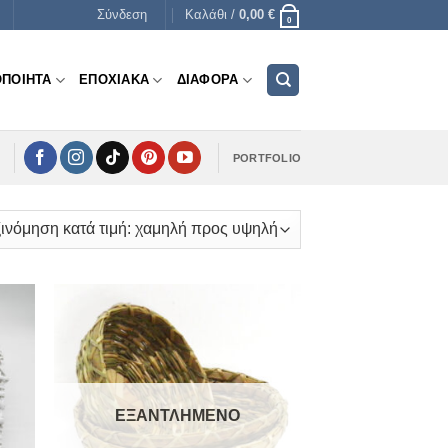
Σύνδεση
Καλάθι /
0,00
€
0
ΟΠΟΙΗΤΑ
ΕΠΟΧΙΑΚΑ
ΔΙΑΦΟΡΑ
PORTFOLIO
ΕΞΑΝΤΛΗΜΈΝΟ