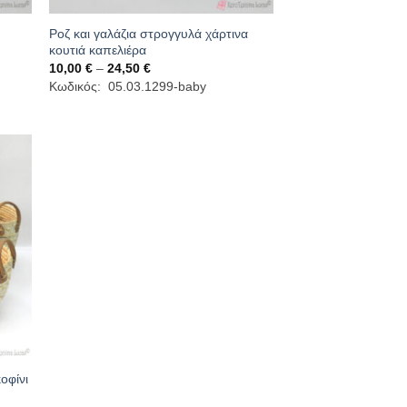
Ροζ και γαλάζια στρογγυλά χάρτινα
κουτιά καπελιέρα
Price
10,00
€
–
24,50
€
range:
Κωδικός: 05.03.1299-baby
10,00 €
through
24,50 €
οφίνι