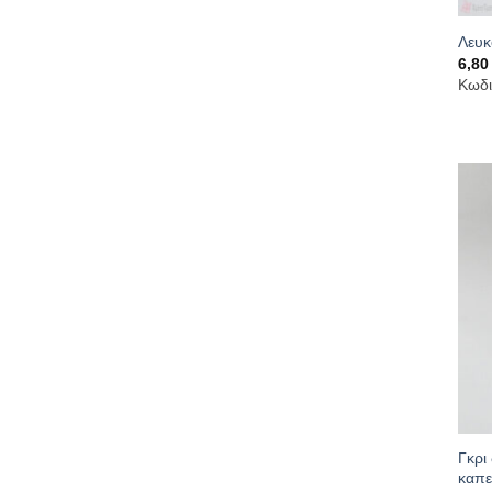
Λευκ
6,8
Κωδι
Γκρι
καπε