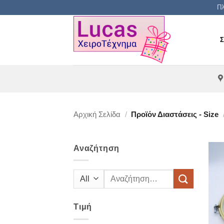
Μετάβαση
Πλ
στο
περιεχόμενο
Αρχική Σελίδα
/
Προϊόν Διαστάσεις - Size
Αναζήτηση
Αναζήτηση
για:
Τιμή