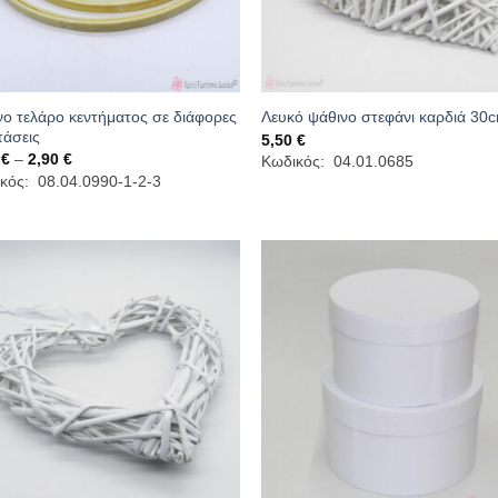
νο τελάρο κεντήματος σε διάφορες
Λευκό ψάθινο στεφάνι καρδιά 30
τάσεις
5,50
€
Price
0
€
–
2,90
€
Κωδικός: 04.01.0685
range:
κός: 08.04.0990-1-2-3
2,30 €
through
2,90 €