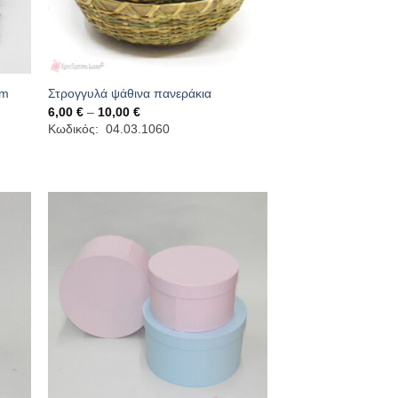
cm
Στρογγυλά ψάθινα πανεράκια
Price
6,00
€
–
10,00
€
range:
Κωδικός: 04.03.1060
6,00 €
through
10,00 €