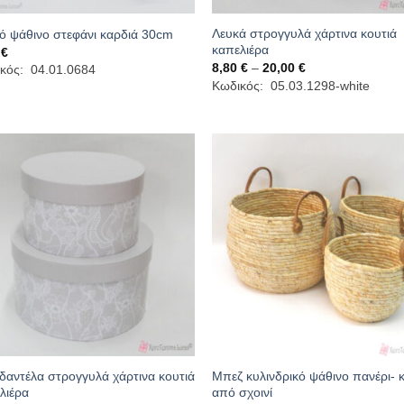
Λευκά στρογγυλά χάρτινα κουτιά
ό ψάθινο στεφάνι καρδιά 30cm
καπελιέρα
0
€
Price
8,80
€
–
20,00
€
κός: 04.01.0684
range:
Κωδικός: 05.03.1298-white
8,80 €
through
20,00 €
 δαντέλα στρογγυλά χάρτινα κουτιά
Μπεζ κυλινδρικό ψάθινο πανέρι- κ
λιέρα
από σχοινί