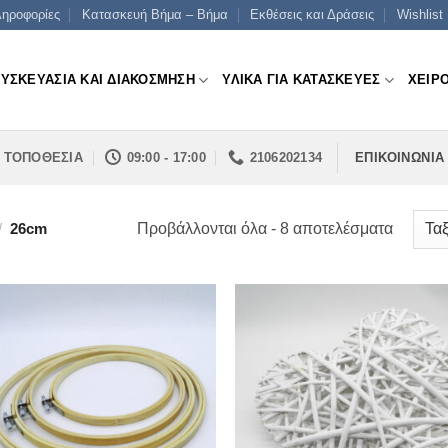
ηροφορίες
Κατασκευή Βήμα – Βήμα
Εκθέσεις και Δράσεις
Wishlist
ΣΥΣΚΕΥΑΣΙΑ ΚΑΙ ΔΙΑΚΟΣΜΗΣΗ
ΥΛΙΚΑ ΓΙΑ ΚΑΤΑΣΚΕΥΕΣ
ΧΕΙΡ
ΤΟΠΟΘΕΣΙΑ
09:00 - 17:00
2106202134
ΕΠΙΚΟΙΝΩΝΙΑ
Sorted
Προβάλλονται όλα - 8 αποτελέσματα
/
26cm
by
price:
low
to
high