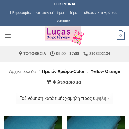
Μετάβαση
ΕΠΙΚΟΙΝΩΝΙΑ
στο
Πληροφορίες
Κατασκευή Βήμα – Βήμα
Εκθέσεις και Δράσεις
περιεχόμενο
Wishlist
0
ΤΟΠΟΘΕΣΙΑ
09:00 - 17:00
2106202134
Αρχική Σελίδα
/
Προϊόν Χρώμα-Color
/
Yellow Orange
Φιλτράρισμα