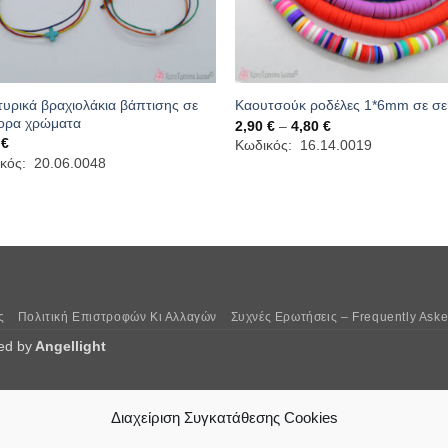
υρικά βραχιολάκια βάπτισης σε
Καουτσούκ ροδέλες 1*6mm σε σε
ορα χρώματα
Price
2,90
€
–
4,80
€
range:
6
€
Κωδικός: 16.14.0019
2,90 €
κός: 20.06.0048
through
4,80 €
ς
Πολιτική Επιστροφών Κι Αλλαγών
Συχνές Ερωτήσεις – Frequently Ask
ed by
Angellight
Διαχείριση Συγκατάθεσης Cookies