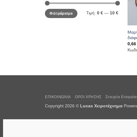
Ελάχιστη
Μέγιστη
Τιμή:
0 €
—
10 €
Φιλτράρισμα
τιμή
τιμή
Μαρτ
διάφ
0,6
Κωδι
ΕΠΙΚΟΙΝΩΝΙΑ
ΟΡΟΙ ΧΡΗΣΗΣ
Στοιχεία Εταιρεία
Copyright 2026 ©
Lucas Χειροτέχνημα
Power