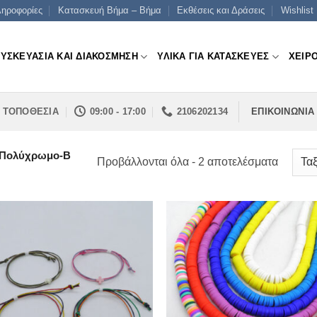
ηροφορίες
Κατασκευή Βήμα – Βήμα
Εκθέσεις και Δράσεις
Wishlist
ΣΥΣΚΕΥΑΣΙΑ ΚΑΙ ΔΙΑΚΟΣΜΗΣΗ
ΥΛΙΚΑ ΓΙΑ ΚΑΤΑΣΚΕΥΕΣ
ΧΕΙΡ
ΤΟΠΟΘΕΣΙΑ
09:00 - 17:00
2106202134
ΕΠΙΚΟΙΝΩΝΙΑ
Πολύχρωμο-B
Sorted
Προβάλλονται όλα - 2 αποτελέσματα
by
price:
low
to
high