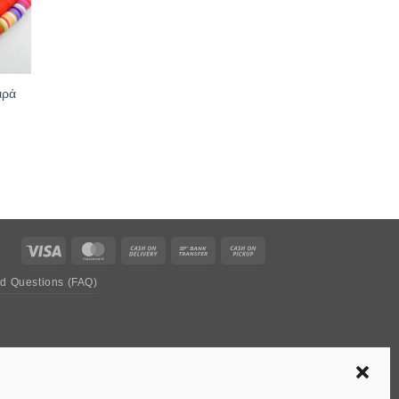
ιρά
Visa
MasterCard
Cash
Bank
Cash
On
Transfer
on
ed Questions (FAQ)
Delivery
Pickup