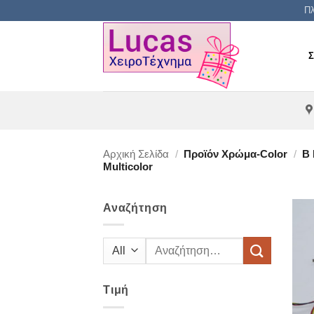
Μετάβαση
Πλ
στο
περιεχόμενο
Αρχική Σελίδα
/
Προϊόν Χρώμα-Color
/
Β 
Multicolor
Αναζήτηση
Αναζήτηση
για:
Τιμή