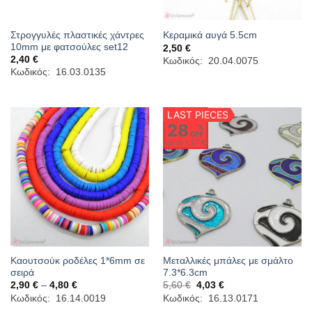
Στρογγυλές πλαστικές χάντρες
Κεραμικά αυγά 5.5cm
10mm με φατσούλες set12
2,50
€
2,40
€
Κωδικός: 20.04.0075
Κωδικός: 16.03.0135
LAST PIECES
28
%
OFF
Up to
1,57 €
Καουτσούκ ροδέλες 1*6mm σε
Μεταλλικές μπάλες με σμάλτο
σειρά
7.3*6.3cm
Price
Original
Η
2,90
€
–
4,80
€
5,60
€
4,03
€
range:
price
τρέχουσα
Κωδικός: 16.14.0019
Κωδικός: 16.13.0171
2,90 €
was:
τιμή
through
5,60 €.
είναι: