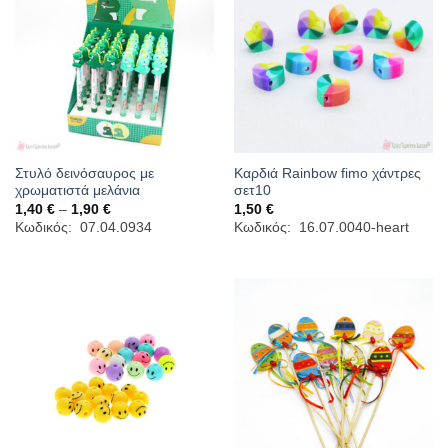
Στυλό δεινόσαυρος με
Καρδιά Rainbow fimo χάντρες
χρωματιστά μελάνια
σετ10
Price
1,40
€
–
1,90
€
1,50
€
range:
Κωδικός: 07.04.0934
Κωδικός: 16.07.0040-heart
1,40 €
through
1,90 €