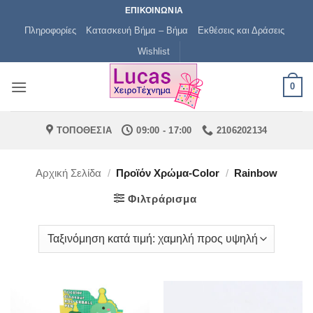
Μετάβαση
ΕΠΙΚΟΙΝΩΝΙΑ
στο
Πληροφορίες
Κατασκευή Βήμα – Βήμα
Εκθέσεις και Δράσεις
περιεχόμενο
Wishlist
0
ΤΟΠΟΘΕΣΙΑ
09:00 - 17:00
2106202134
Αρχική Σελίδα
/
Προϊόν Χρώμα-Color
/
Rainbow
Φιλτράρισμα