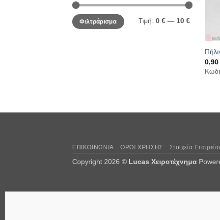
Ελάχιστη
Μέγιστη
Τιμή:
0 €
—
10 €
Φιλτράρισμα
τιμή
τιμή
Πήλι
0,9
Κωδι
ΕΠΙΚΟΙΝΩΝΙΑ
ΟΡΟΙ ΧΡΗΣΗΣ
Στοιχεία Εταιρεία
Copyright 2026 ©
Lucas Χειροτέχνημα
Power