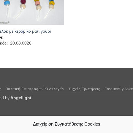
λόκ με κεραμικό μάτι γούρι
0
€
κός: 20.08.0026
ς
Πολιτική Επιστροφών Κι Αλλαγών
Συχνές Ερωτήσεις – Frequently Ask
ed by
Angellight
Διαχείριση Συγκατάθεσης Cookies