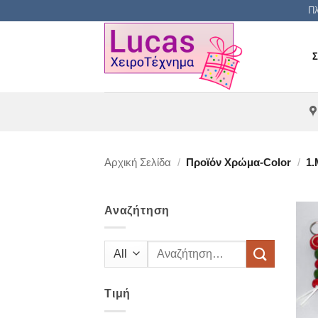
Μετάβαση
Πλ
στο
περιεχόμενο
Αρχική Σελίδα
/
Προϊόν Χρώμα-Color
/
1.
Αναζήτηση
Αναζήτηση
για:
Τιμή