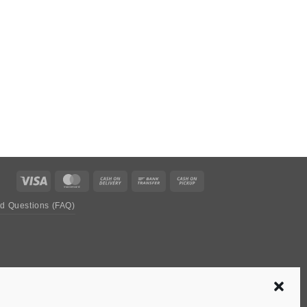
Visa
MasterCard
Cash
Bank
Cash
On
Transfer
on
ed Questions (FAQ)
Delivery
Pickup