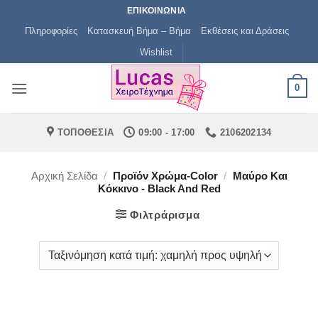
Μετάβαση
ΕΠΙΚΟΙΝΩΝΙΑ
στο
Πληροφορίες
Κατασκευή Βήμα – Βήμα
Εκθέσεις και Δράσεις
περιεχόμενο
Wishlist
0
ΤΟΠΟΘΕΣΙΑ
09:00 - 17:00
2106202134
Αρχική Σελίδα
/
Προϊόν Χρώμα-Color
/
Μαύρο Και
Κόκκινο - Black And Red
Φιλτράρισμα